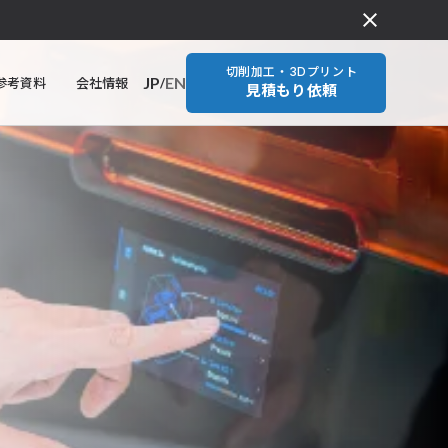
close
切削加工・3Dプリント
JP
EN
参考資料
会社情報
/
見積もり依頼