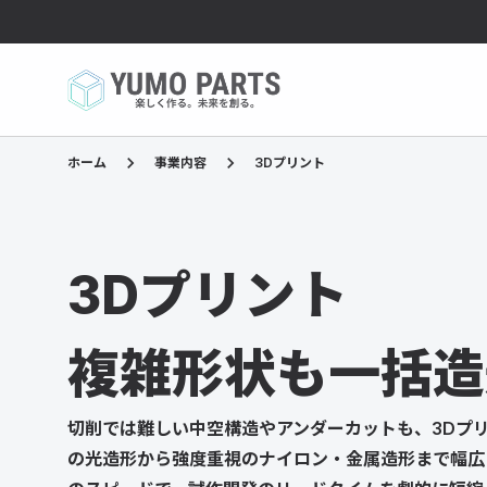
keyboard_arrow_right
keyboard_arrow_right
ホーム
事業内容
3Dプリント
3Dプリント
複雑形状も一括造
切削では難しい中空構造やアンダーカットも、3Dプ
の光造形から強度重視のナイロン・金属造形まで幅広