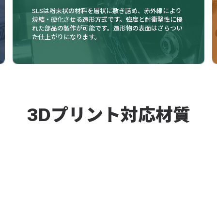
SLSは粉末状の材料を層状に敷き詰め、赤外線により
焼結・硬化させる造形方式です。強度と耐衝撃性に優
れた部品の製作が可能です。造形物の表面はざらつい
た仕上がりになります。
3Dプリント対応材質
ルエージング鋼