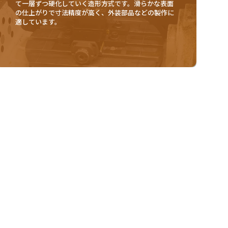
て一層ずつ硬化していく造形方式です。滑らかな表面
の仕上がりで寸法精度が高く、外装部品などの製作に
適しています。
アル