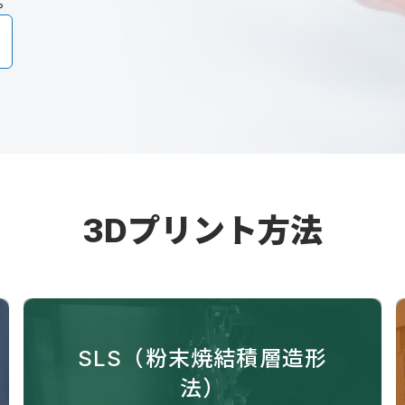
。
3Dプリント方法
SLS（粉末焼結積層造形
法）