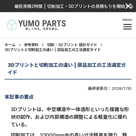
close
最短見積2時間 | 切削加工・3Dプリントの見積もりを開始する
MENU
menu
ホーム
keyboard_arrow_right
参考資料
keyboard_arrow_right
切削・3Dプリント 設計ガイド
keyboard_arrow_right
3Dプリントと切削加工の違い | 部品加工の工法選定ガイド
3Dプリントと切削加工の違い | 部品加工の工法選定ガ
イド
最終更新日：2026/7/10
本記事の要点
3Dプリントは、中空構造や一体造形といった複雑な形
状の試作、および内部構造の調整による軽量化に優れ
ている。
切削加工は、1/1000mm台の高い寸法精度を誇り、精