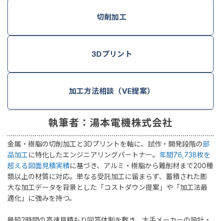
切削加工
3Dプリント
加工方法相談（VE提案）
執筆者：湯本電機株式会社
金属・樹脂の切削加工と3Dプリントを軸に、試作・開発段階の
部
品加工
に特化したエンジニアリングパートナー。
年間76,738枚を
超える図面見積実績
に基づき、アルミ・樹脂から難削材まで200種
類以上の材質に対応。単なる受託加工に留まらず、蓄積された膨
大な加工データを背景とした「コストダウン提案」や「加工法最
適化」に強みを持つ。
最短2時間の高速見積もり回答体制を敷き、大手メーカーの設計・