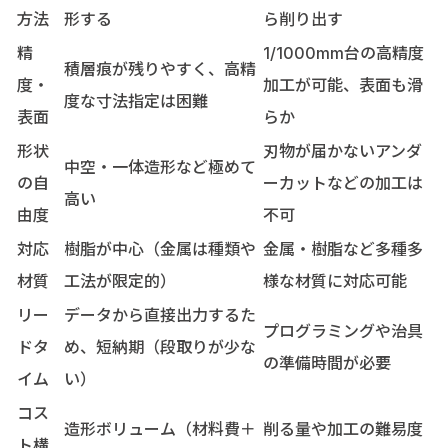
方法
形する
ら削り出す
精
1/1000mm台の高精度
積層痕が残りやすく、高精
度・
加工が可能、表面も滑
度な寸法指定は困難
表面
らか
形状
刃物が届かないアンダ
中空・一体造形など極めて
の自
ーカットなどの加工は
高い
由度
不可
対応
樹脂が中心（金属は種類や
金属・樹脂など多種多
材質
工法が限定的）
様な材質に対応可能
リー
データから直接出力するた
プログラミングや治具
ドタ
め、短納期（段取りが少な
の準備時間が必要
イム
い）
コス
造形ボリューム（材料費＋
削る量や加工の難易度
ト構