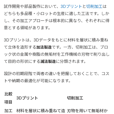
試作開発や部品製作において、
3Dプリント
と
切削加工
は
どちらも多品種・小ロットの生産に適した工法です。しか
し、その加工アプローチは根本的に異なり、それぞれに得
意とする領域があります。
3Dプリントは、3Dデータをもとに材料を層状に積み重ね
て立体を造形する
です。一方、切削加工は、ブロ
加法製造
ック状の金属や樹脂の無垢材を工作機械の刃物で削り出し
て目的の形状にする
に分類されます。
減法製造
設計の初期段階で両者の違いを把握しておくことで、コス
トや納期の最適化が可能になります。
比較
3Dプリント
切削加工
項目
加工
材料を層状に積み重ねて造
刃物を用いて無垢材か