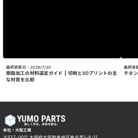
最終更新日：2026/7/20
最終更新
樹脂加工の材料選定ガイド | 切削と3Dプリントの主
チタン
な材質を比較
本社・大阪工場
〒537-0011 大阪府大阪市東成区東今里2-8-12