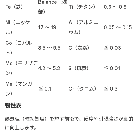
Balance（残
Fe（鉄）
Ti（チタン）
0.6 ～ 0.8
部）
Ni（ニッケ
Al（アルミニ
17 ～ 19
0.05 ～ 0.15
ル）
ウム）
Co（コバル
8.5 ～ 9.5
C（炭素）
≦ 0.03
ト）
Mo（モリブデ
4.2 ～ 5.2
S（硫黄）
≦ 0.01
ン）
Mn（マンガ
≦ 0.1
Cr（クロム）
≦ 0.3
ン）
物性表
熱処理（時効処理）を施す前後で、硬度や引張強さが劇的
に向上します。