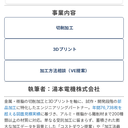
事業内容
切削加工
3Dプリント
加工方法相談（VE提案）
執筆者：湯本電機株式会社
金属・樹脂の切削加工と3Dプリントを軸に、試作・開発段階の
部
品加工
に特化したエンジニアリングパートナー。
年間76,738枚を
超える図面見積実績
に基づき、アルミ・樹脂から難削材まで200種
類以上の材質に対応。単なる受託加工に留まらず、蓄積された膨
大な加工データを背景とした「コストダウン提案」や「加工法最