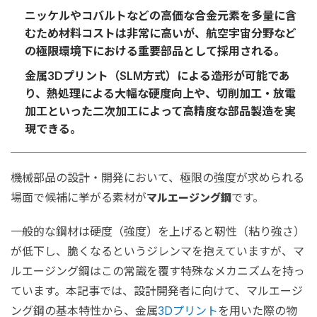
ニッケルやコバルトなどの高価な合金元素を多量に含
むため材料コストは非常に高いが、航空宇宙分野など
の極限環境下における重要部品として採用される。
金属3Dプリント（SLM方式）による造形が可能であ
り、熱処理による大幅な硬度向上や、切削加工・放電
加工といった二次加工によって高精度な部品製造を実
現できる。
機械部品の設計・開発において、極限の強度が求められる
場面で候補に挙がる素材が
です。
マルエージング鋼
一般的な鋼材は硬度（強度）を上げると靭性（粘り強さ）
が低下し、脆くなるというジレンマを抱えていますが、マ
ルエージング鋼はこの常識を覆す特殊なメカニズムを持っ
ています。本記事では、設計開発者に向けて、マルエージ
ング鋼の基本特性から、金属
3Dプリント
を用いた際の物