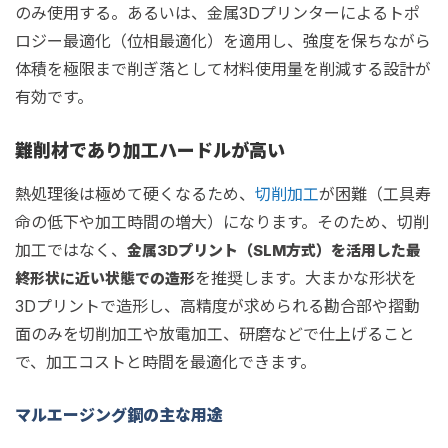
のみ使用する。あるいは、金属3Dプリンターによるトポ
ロジー最適化（位相最適化）を適用し、強度を保ちながら
体積を極限まで削ぎ落として材料使用量を削減する設計が
有効です。
難削材であり加工ハードルが高い
熱処理後は極めて硬くなるため、
切削加工
が困難（工具寿
命の低下や加工時間の増大）になります。そのため、切削
加工ではなく、
金属3Dプリント（SLM方式）を活用した最
を推奨します。大まかな形状を
終形状に近い状態での造形
3Dプリントで造形し、高精度が求められる勘合部や摺動
面のみを切削加工や放電加工、研磨などで仕上げること
で、加工コストと時間を最適化できます。
マルエージング鋼の主な用途