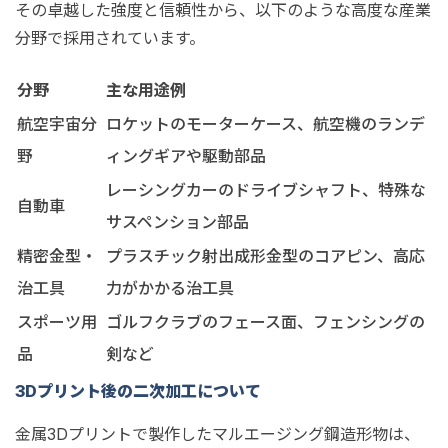
その卓越した強度と信頼性から、以下のような高度な産業
分野で採用されています。
分野
主な用途例
航空宇宙分
ロケットのモーターケース、航空機のランデ
野
ィングギアや駆動部品
レーシングカーのドライブシャフト、特殊な
自動車
サスペンション部品
精密金型・
プラスチック射出成形金型のコアピン、高応
治工具
力がかかる治工具
スポーツ用
ゴルフクラブのフェース面、フェンシングの
品
剣など
3Dプリント後の二次加工について
金属3Dプリントで製作したマルエージング鋼造形物は、