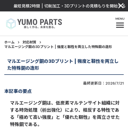
close
最短見積2時間 | 切削加工・3Dプリントの見積もりを開始する
MENU
menu
ホーム
keyboard_arrow_right
対応材質
keyboard_arrow_right
マルエージング鋼の3Dプリント | 強度と靱性を両立した特殊鋼の造形
マルエージング鋼の3Dプリント | 強度と靱性を両立し
た特殊鋼の造形
最終更新日：2026/7/21
本記事の要点
マルエージング鋼は、低炭素マルテンサイト組織に対
する時効処理（析出強化）により、相反する特性であ
る「極めて高い強度」と「優れた靭性」を両立させた
特殊鋼である。