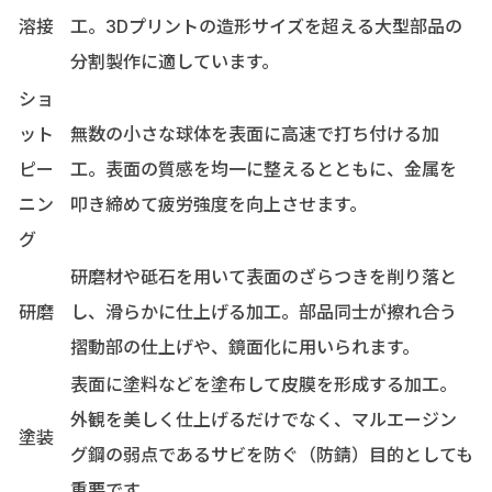
溶接
工。3Dプリントの造形サイズを超える大型部品の
分割製作に適しています。
ショ
ット
無数の小さな球体を表面に高速で打ち付ける加
ピー
工。表面の質感を均一に整えるとともに、金属を
ニン
叩き締めて疲労強度を向上させます。
グ
研磨材や砥石を用いて表面のざらつきを削り落と
研磨
し、滑らかに仕上げる加工。部品同士が擦れ合う
摺動部の仕上げや、鏡面化に用いられます。
表面に塗料などを塗布して皮膜を形成する加工。
外観を美しく仕上げるだけでなく、マルエージン
塗装
グ鋼の弱点であるサビを防ぐ（防錆）目的としても
重要です。