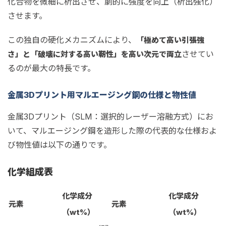
化合物を微細に析出させ、劇的に強度を向上（析出強化）
させます。
この独自の硬化メカニズムにより、
「極めて高い引張強
させてい
さ」と「破壊に対する高い靭性」を高い次元で両立
るのが最大の特長です。
金属3Dプリント用マルエージング鋼の仕様と物性値
金属3Dプリント（SLM：選択的レーザー溶融方式）にお
いて、マルエージング鋼を造形した際の代表的な仕様およ
び物性値は以下の通りです。
化学組成表
化学成分
化学成分
元素
元素
（wt%）
（wt%）