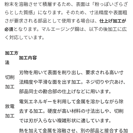
粉末を溶融させて積層するため、表面は「粉っぽいざらざ
らとした質感」になります。そのため、寸法精度や表面粗
さが要求される部品として使用する場合は、
仕上げ加工が
となります。マルエージング鋼は、以下の後加工に広
必須
く対応しています。
加工方
加工内容
法
刃物を用いて表面を削り出し、要求される高い寸
切削
法精度や平滑な面を出す加工。ネジ切りや穴あけ、
加工
部品同士の勘合部の仕上げなどに用います。
電気エネルギーを利用して金属を溶かしながら除
放電
去する加工。硬度が高い材料の寸法出しや、切削
加工
では刃が入らない複雑形状に適しています。
熱を加えて金属を溶融させ、別の部品と接合する加