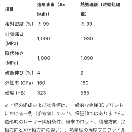
造形まま（As-
熱処理後（時効処理
項目
built）
後）
相対密度 (%)
≧ 99
≧ 99
引張強さ
1,090
1,930
(MPa)
降伏強さ
1,000
1,890
(MPa)
破断伸び (%)
4
2
弾性率 (GPa)
160
180
硬度 (HB)
323
585
上記の組成および物性値は、一般的な金属3Dプリント
※
における一例（参考値）であり、保証値ではありません。
造形時のレーザー照射条件、粉末のロット、積層方向（Z
軸方向とX/Y軸方向の違い）、熱処理の温度プロファイル