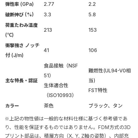
(GPa)
2.77
2.2
弾性率
(%)
3.3
5.8
破断伸び
荷重たわみ温度
213
153
(℃)
ノッチ
衝撃強さ
41
106
付 (J/m)
食品接触（NSF
難燃性(UL94-V0相
51）
当)
主な特長・認証
生体適合性
FST特性
（ISO10993）
茶色
ブラック、タン
カラー
上記の物性値は一般的な材料仕様に基づく参考値であ
※
り、性能を保証するものではありません。FDM方式の3D
プリント部品は、積層方向（X, Y, Z軸の姿勢）、内部充