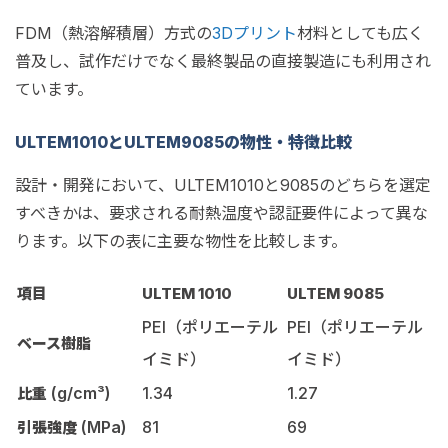
FDM（熱溶解積層）方式の
3Dプリント
材料としても広く
普及し、試作だけでなく最終製品の直接製造にも利用され
ています。
ULTEM1010とULTEM9085の物性・特徴比較
設計・開発において、ULTEM1010と9085のどちらを選定
すべきかは、要求される耐熱温度や認証要件によって異な
ります。以下の表に主要な物性を比較します。
項目
ULTEM 1010
ULTEM 9085
PEI（ポリエーテル
PEI（ポリエーテル
ベース樹脂
イミド）
イミド）
(g/cm³)
1.34
1.27
比重
(MPa)
81
69
引張強度