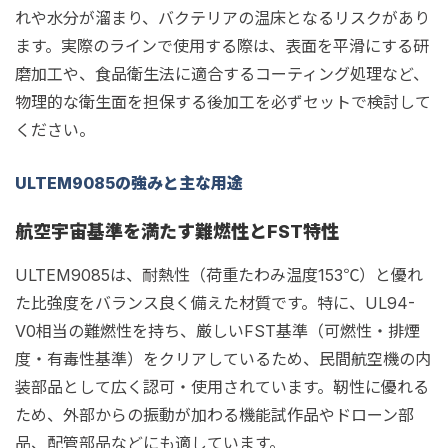
れや水分が溜まり、バクテリアの温床となるリスクがあり
ます。実際のラインで使用する際は、表面を平滑にする研
磨加工や、食品衛生法に適合するコーティング処理など、
物理的な衛生面を担保する後加工を必ずセットで検討して
ください。
ULTEM9085の強みと主な用途
航空宇宙基準を満たす難燃性とFST特性
ULTEM9085は、耐熱性（荷重たわみ温度153℃）と優れ
た比強度をバランス良く備えた材質です。特に、UL94-
V0相当の難燃性を持ち、厳しいFST基準（可燃性・排煙
度・有毒性基準）をクリアしているため、民間航空機の内
装部品として広く認可・使用されています。靭性に優れる
ため、外部からの振動が加わる機能試作品やドローン部
品、配管部品などにも適しています。