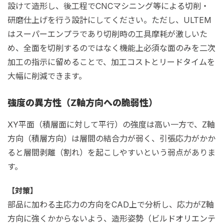
設けて造形し、後工程でCNCマシニング等による切削・
研磨仕上げを行う設計にしてください。ただし、ULTEM
はスーパーエンプラであり切削時の工具摩耗が激しいた
め、全面を切削するのではなく機能上必須な面のみを二次
加工の指示に留めることで、加工コストとリードタイムを
大幅に削減できます。
強度の異方性（Z軸方向への脆弱性）
XY平面（積層面に対して平行）の強度は高い一方で、Z軸
方向（積層方向）は層間の結合力が弱く、引張応力がかか
ると層間剥離（割れ）を起こしやすいという弱点がありま
す。
【対策】
部品に加わる主応力の方向をCAD上で分析し、応力がZ軸
方向に強くかからないよう、造形姿勢（ビルドオリエンテ