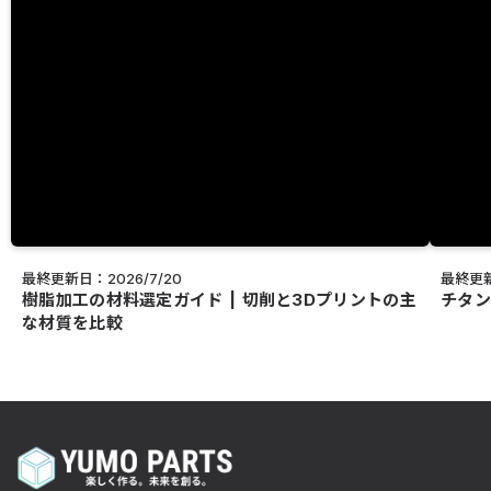
最終更新日：2026/7/20
最終更新
樹脂加工の材料選定ガイド | 切削と3Dプリントの主
チタン
な材質を比較