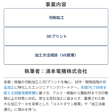
事業内容
切削加工
3Dプリント
加工方法相談（VE提案）
執筆者：湯本電機株式会社
金属・樹脂の切削加工と3Dプリントを軸に、試作・開発段階の
部
品加工
に特化したエンジニアリングパートナー。
年間76,738枚を
超える図面見積実績
に基づき、アルミ・樹脂から難削材まで200種
類以上の材質に対応。単なる受託加工に留まらず、蓄積された膨
大な加工データを背景とした「コストダウン提案」や「加工法最
適化」に強みを持つ。