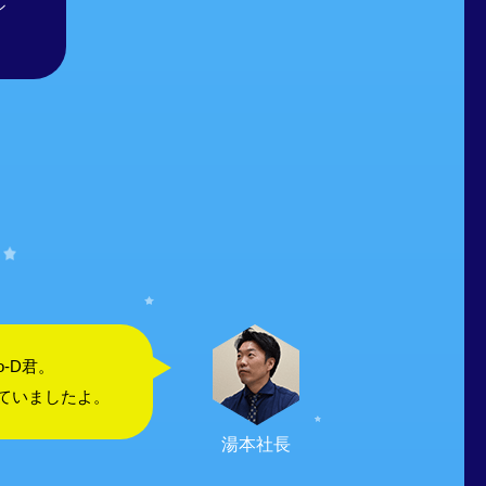
シ
o-D君。
ていましたよ。
湯本社長