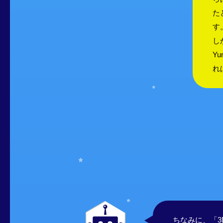
た
す
し
Y
れ
ワカリマシタ
細かく測って
Yumo-D
ちなみに、「