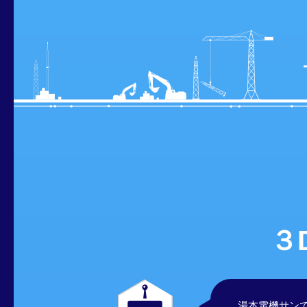
３
湯本電機サン