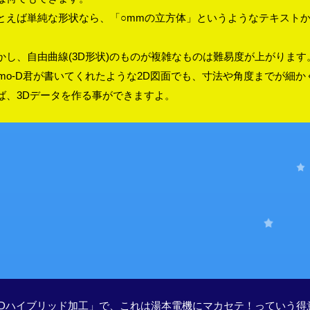
とえば単純な形状なら、「○mmの立方体」というようなテキスト
。
かし、自由曲線(3D形状)のものが複雑なものは難易度が上がります
umo-D君が書いてくれたような2D図面でも、寸法や角度までが細
ば、3Dデータを作る事ができますよ。
！
書いてみマス！
3Dハイブリッド加工」で、これは湯本電機にマカセテ！っていう得