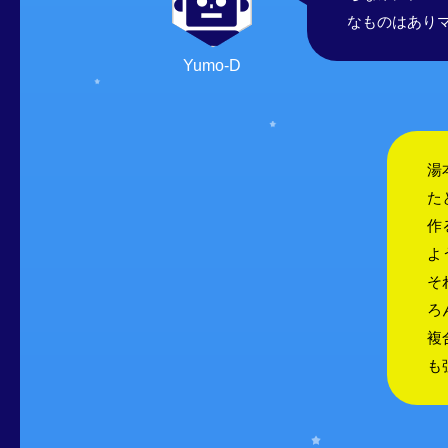
なものはあり
Yumo-D
湯
た
作
よ
そ
ろ
複
も