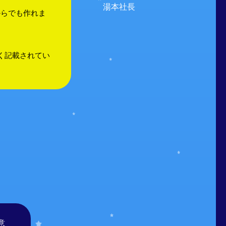
湯本社長
からでも作れま
。
かく記載されてい
意