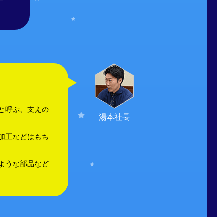
と呼ぶ、支えの
湯本社長
加工などはもち
ような部品など