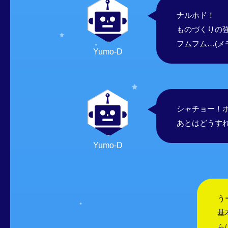
ナルホド！
ものづくりの
フムフム…(メ
Yumo-D
シャチョー！
あとはどうす
Yumo-D
う
基
ら