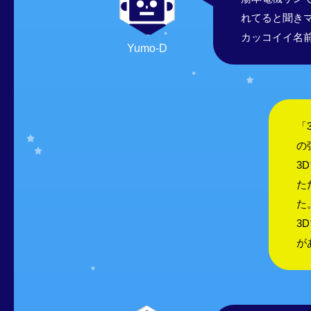
れてると聞き
カッコイイ名
Yumo-D
「
の
3
た
た
3
が