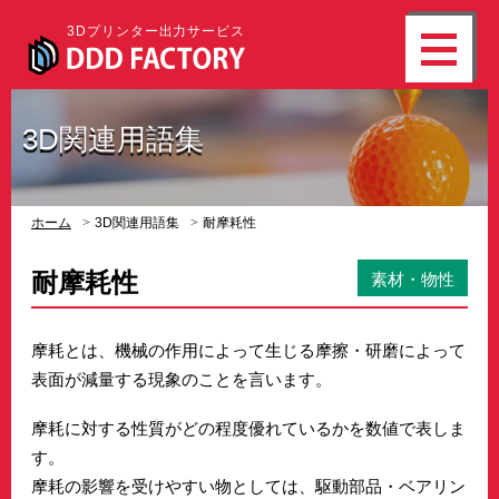
3Dプリンター出力サービス
3D関連用語集
ホーム
3D関連用語集
耐摩耗性
耐摩耗性
素材・物性
摩耗とは、機械の作用によって生じる摩擦・研磨によって
表面が減量する現象のことを言います。
摩耗に対する性質がどの程度優れているかを数値で表しま
す。
摩耗の影響を受けやすい物としては、駆動部品・ベアリン