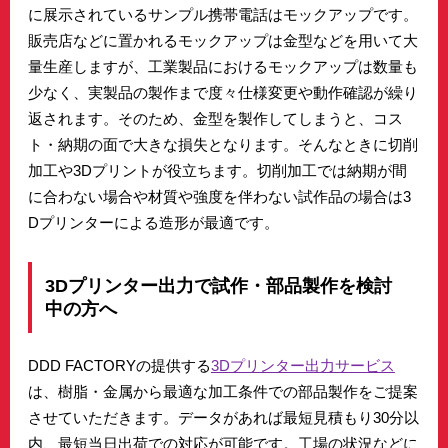
に展示されているサンプル携帯電話はモックアップです。
販売店などに置かれるモックアップは金型などを用いて大
量生産しますが、工業製品におけるモックアップは数量も
少なく、実製品の製作まで度々仕様変更や動作確認が繰り
返されます。そのため、金型を製作してしまうと、コス
ト・納期の面で大きな損失となります。そんなときに切削
加工や3Dプリントが役立ちます。切削加工では納期が間
に合わない場合や材質や強度を伴わない試作品の場合は3
Dプリンターによる造形が最適です。
3Dプリンター出力で試作・部品製作を検討
中の方へ
DDD FACTORYの提供する
3Dプリンター出力サービス
は、樹脂・金属から最適な加工条件での部品製作をご提案
させていただきます。データがあれば最短見積もり30分以
内、最短当日出荷での対応が可能です。工場の状況などに